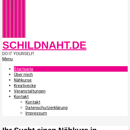
SCHILDNAHT.DE
DO IT YOURSELF!
Primary
Menu
Navigation
Menu
Startseite
Über mich
Nähkurse
Kreativecke
Veranstaltungen
Kontakt
Kontakt
Datenschutzerklärung
Impressum