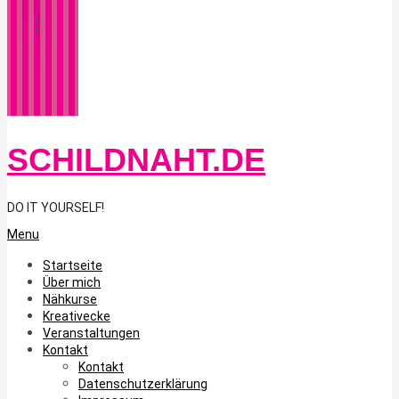
SCHILDNAHT.DE
DO IT YOURSELF!
Primary
Menu
Navigation
Menu
Startseite
Über mich
Nähkurse
Kreativecke
Veranstaltungen
Kontakt
Kontakt
Datenschutzerklärung